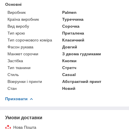
Основні
Виробник
Palmen
Країна виробник
Туреччина
Вид виробу
Сорочка
Тип крою
Приталена
Тип сорочкового коміра
Класичний
Фасон рукава
Довгий
Манжет сорочки
З двома гудзиками
Застібка
Кнопки
Тип тканини
Стретч
Стиль
Casual
Візерунки і принти
Абстрактний принт
Стан
Новий
Приховати
Умови доставки
Нова Пошта