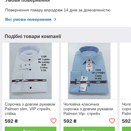
Умови повернення
Повернення товару впродовж 14 днів за домовленістю
Всі умови повернення
Подібні товари компанії
Сорочка з довгим рукавом
Чоловіча класична
Чоло
Palmen slim, VIP стрейч,
сорочка з довгим рукавом
соро
стійка
Palmen Vip- стрейч
Palm
592
592
592
₴
₴