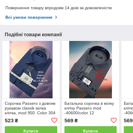
Повернення товару впродовж 14 днів за домовленістю
Всі умови повернення
Подібні товари компанії
Сорочка Passero з довгим
Батальна сорочка в мілку
Бата
рукавом classik мілка
клітку Passero mod
кліт
клітка, mod 950. Color 304
-40600/color 12
-406
523
569
569
₴
₴
Купити
Купити