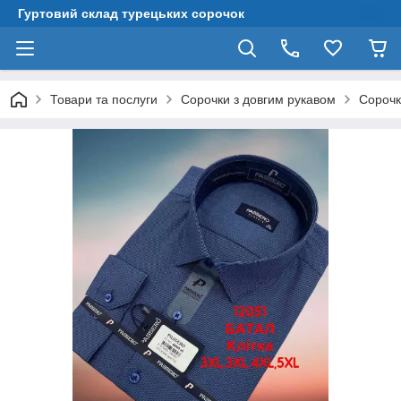
Гуртовий склад турецьких сорочок
Товари та послуги
Сорочки з довгим рукавом
Сорочки