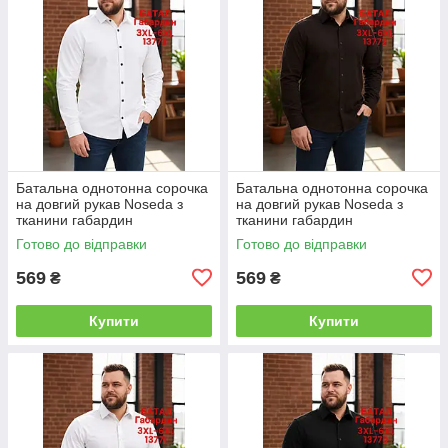
Батальна однотонна сорочка
Батальна однотонна сорочка
на довгий рукав Noseda з
на довгий рукав Noseda з
тканини габардин
тканини габардин
Готово до відправки
Готово до відправки
569
569
₴
₴
Купити
Купити