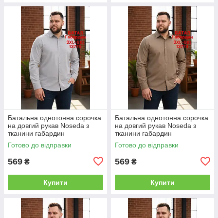
Батальна однотонна сорочка
Батальна однотонна сорочка
на довгий рукав Noseda з
на довгий рукав Noseda з
тканини габардин
тканини габардин
Готово до відправки
Готово до відправки
569
569
₴
₴
Купити
Купити