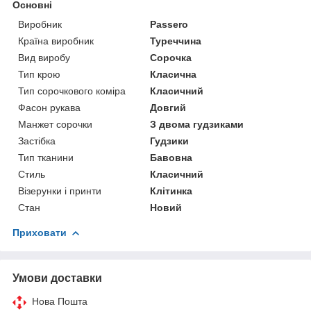
Основні
Виробник
Passero
Країна виробник
Туреччина
Вид виробу
Сорочка
Тип крою
Класична
Тип сорочкового коміра
Класичний
Фасон рукава
Довгий
Манжет сорочки
З двома гудзиками
Застібка
Гудзики
Тип тканини
Бавовна
Стиль
Класичний
Візерунки і принти
Клітинка
Стан
Новий
Приховати
Умови доставки
Нова Пошта