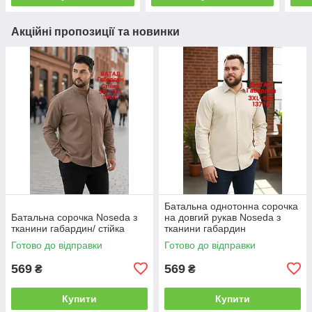
Акційні пропозиції та новинки
Батальна однотонна сорочка
Батальна сорочка Noseda з
на довгий рукав Noseda з
тканини габардин/ стійка
тканини габардин
Готово до відправки
Готово до відправки
569
569
₴
₴
Купити
Купити