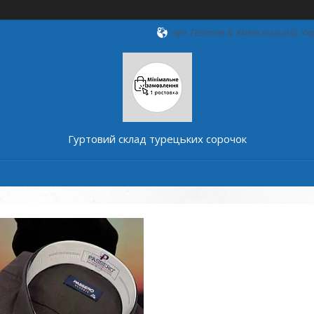
вул. Геологів 8, Хмельницький, Ук
Гуртовий склад турецьких сорочок