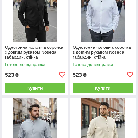
Однотонна чоловіча сорочка
Однотонна чоловіча сорочка
з довгим рукавом Noseda
з довгим рукавом Noseda
габардин, стійка
габардин, стійка
Готово до відправки
Готово до відправки
523
523
₴
₴
Купити
Купити