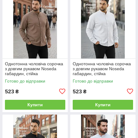
Однотонна чоловіча сорочка
Однотонна чоловіча сорочка
з довгим рукавом Noseda
з довгим рукавом Noseda
габардин, стійка
габардин, стійка
Готово до відправки
Готово до відправки
523
523
₴
₴
Купити
Купити