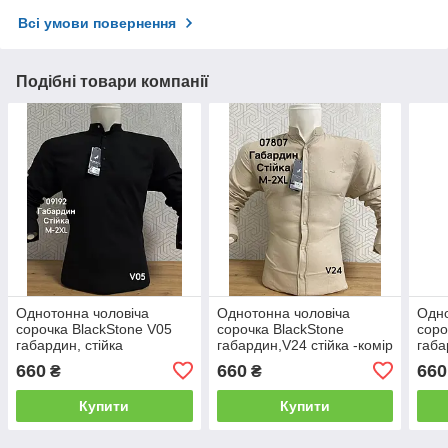
Всі умови повернення
Подібні товари компанії
Однотонна чоловіча
Однотонна чоловіча
Одно
сорочка BlackStone V05
сорочка BlackStone
соро
габардин, стійка
габардин,V24 стійка -комір
габа
660
660
660
₴
₴
Купити
Купити