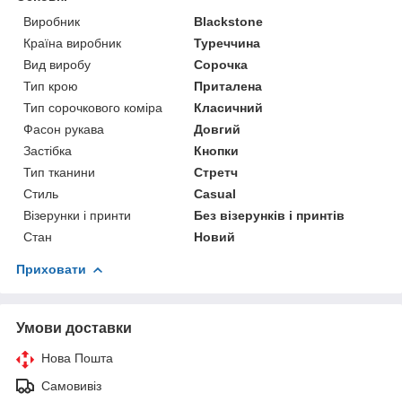
Виробник
Blackstone
Країна виробник
Туреччина
Вид виробу
Сорочка
Тип крою
Приталена
Тип сорочкового коміра
Класичний
Фасон рукава
Довгий
Застібка
Кнопки
Тип тканини
Стретч
Стиль
Casual
Візерунки і принти
Без візерунків і принтів
Стан
Новий
Приховати
Умови доставки
Нова Пошта
Самовивіз