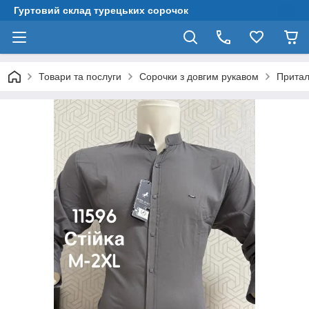
Гуртовий склад турецьких сорочок
Товари та послуги
Сорочки з довгим рукавом
Притал