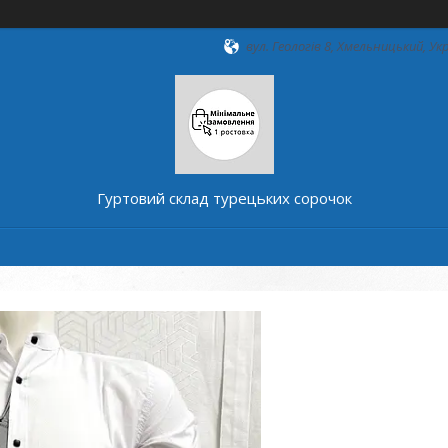
вул. Геологів 8, Хмельницький, Ук
Гуртовий склад турецьких сорочок