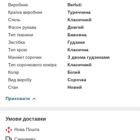
Виробник
Berluti
Країна виробник
Туреччина
Стиль
Класичний
Фасон рукава
Довгий
Тип тканини
Бавовна
Застібка
Гудзики
Тип крою
Класична
Манжет сорочки
З двома гудзиками
Тип сорочкового коміра
Класичний
Колір
Білий
Вид виробу
Сорочка
Стан
Новий
Приховати
Умови доставки
Нова Пошта
Самовивіз