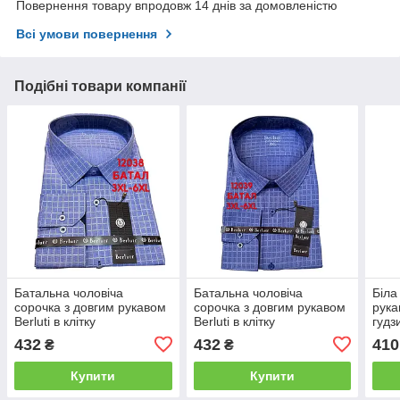
Повернення товару впродовж 14 днів за домовленістю
Всі умови повернення
Подібні товари компанії
Батальна чоловіча
Батальна чоловіча
Біла
сорочка з довгим рукавом
сорочка з довгим рукавом
рука
Berluti в клітку
Berluti в клітку
гудз
432
432
410
₴
₴
Купити
Купити