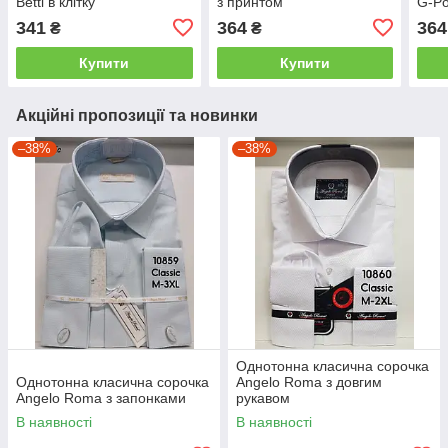
Betti в клітку
з принтом
G-Po
341
364
364
₴
₴
Купити
Купити
Акційні пропозиції та новинки
–38%
–38%
Однотонна класична сорочка
Однотонна класична сорочка
Angelo Roma з довгим
Angelo Roma з запонками
рукавом
В наявності
В наявності