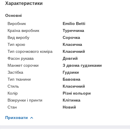
Характеристики
Основні
Виробник
Emilio Betti
Країна виробник
Туреччина
Вид виробу
Сорочка
Тип крою
Класична
Тип сорочкового коміра
Класичний
Фасон рукава
Довгий
Манжет сорочки
З двома гудзиками
Застібка
Гудзики
Тип тканини
Бавовна
Стиль
Класичний
Колір
Різні кольори
Візерунки і принти
Клітинка
Стан
Новий
Приховати