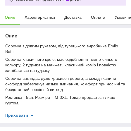
Опис
Характеристики
Доставка
Оплата
Умови п
Опис
Сорочка з довгим рукавом, від турецького виробника Emiio
Betti.
Сорочка класичного крою, має оздоблення темно-синього
кольору, 2 гудзики на манжеті, класичний комір і повністю
застібається на гудзику.
Сорочка виглядає дуже красиво і дорого, а склад тканини
оксфорд забезпечує низьке зминання, комфорт при носінні та
бездоганний зовнішній вигляд.
Ростовка - 5шт. Розміри – М-3XL. Товар продається лише
гуртом.
Приховати