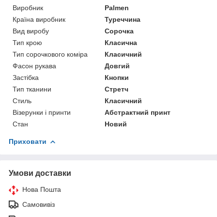
Виробник
Palmen
Країна виробник
Туреччина
Вид виробу
Сорочка
Тип крою
Класична
Тип сорочкового коміра
Класичний
Фасон рукава
Довгий
Застібка
Кнопки
Тип тканини
Стретч
Стиль
Класичний
Візерунки і принти
Абстрактний принт
Стан
Новий
Приховати
Умови доставки
Нова Пошта
Самовивіз