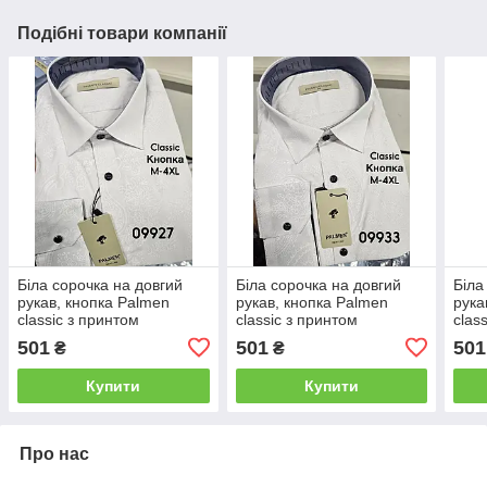
Подібні товари компанії
Біла сорочка на довгий
Біла сорочка на довгий
Біла
рукав, кнопка Palmen
рукав, кнопка Palmen
рука
classic з принтом
classic з принтом
clas
501
501
501
₴
₴
Купити
Купити
Про нас