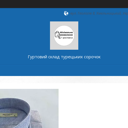
вул. Геологів 8, Хмельницький, Ук
Гуртовий склад турецьких сорочок