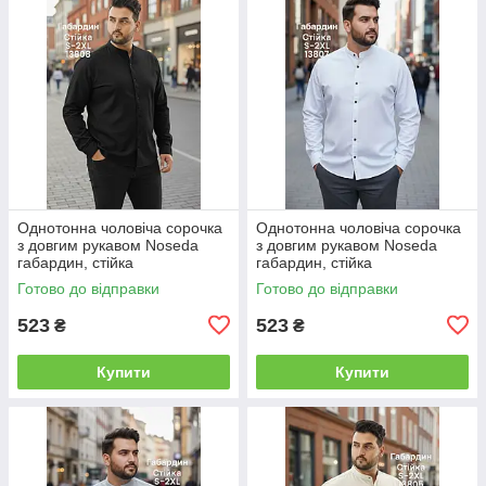
Однотонна чоловіча сорочка
Однотонна чоловіча сорочка
з довгим рукавом Noseda
з довгим рукавом Noseda
габардин, стійка
габардин, стійка
Готово до відправки
Готово до відправки
523
523
₴
₴
Купити
Купити