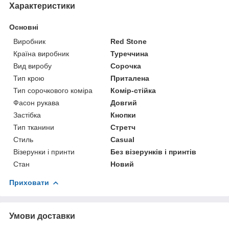
Характеристики
Основні
Виробник
Red Stone
Країна виробник
Туреччина
Вид виробу
Сорочка
Тип крою
Приталена
Тип сорочкового коміра
Комір-стійка
Фасон рукава
Довгий
Застібка
Кнопки
Тип тканини
Стретч
Стиль
Casual
Візерунки і принти
Без візерунків і принтів
Стан
Новий
Приховати
Умови доставки