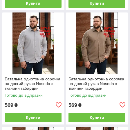
Купити
Купити
Батальна однотонна сорочка
Батальна однотонна сорочка
на довгий рукав Noseda з
на довгий рукав Noseda з
тканини габардин
тканини габардин
Готово до відправки
Готово до відправки
569
569
₴
₴
Купити
Купити