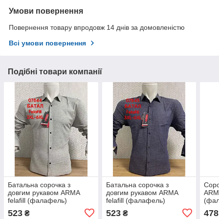
Умови повернення
Повернення товару впродовж 14 днів за домовленістю
Всі умови повернення
Подібні товари компанії
Батальна сорочка з
Батальна сорочка з
Соро
довгим рукавом ARMA
довгим рукавом ARMA
ARMA
felafill (фалафель)
felafill (фалафель)
(фал
523
523
478
₴
₴