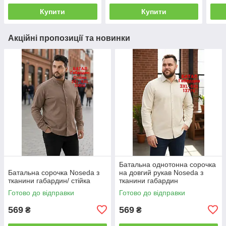
Купити
Купити
Акційні пропозиції та новинки
Батальна однотонна сорочка
Батальна сорочка Noseda з
на довгий рукав Noseda з
тканини габардин/ стійка
тканини габардин
Готово до відправки
Готово до відправки
569
569
₴
₴