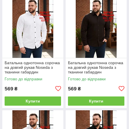
Батальна однотонна сорочка
Батальна однотонна сорочка
на довгий рукав Noseda з
на довгий рукав Noseda з
тканини габардин
тканини габардин
Готово до відправки
Готово до відправки
569
569
₴
₴
Купити
Купити