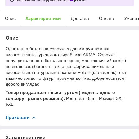
Опис
Характеристики
Доставка
Оплата
Умови 
Опис
Однотонна батальна сорочка з довгим рукавом від
високоякісного турецького виробника ARMA. Сорочка
полуприталенного батального крою, має класичний комір і
повністю застібається на кнопки. Сорочка виконана з
високоякісної натуральної тканини Felafill (фалафель), яка
відмінно лягає по фігурі, приємна до тіла, добре носиться і
дорого виглядає
Товар продається тільки гуртом ( модель одного
кольору і різних розмірів).
Ростовка - 5 шт. Розміри 3XL-
6XL.
Приховати
Характеристики