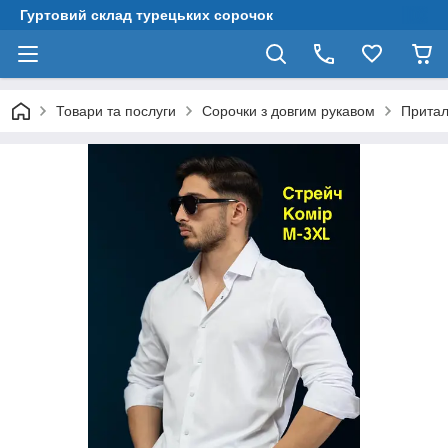
Гуртовий склад турецьких сорочок
Товари та послуги
Сорочки з довгим рукавом
Притал