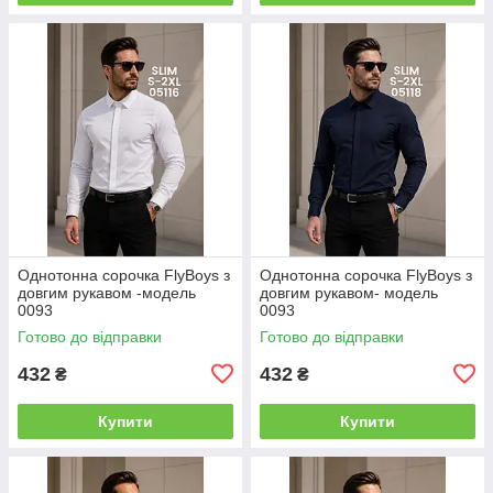
Однотонна сорочка FlyBoys з
Однотонна сорочка FlyBoys з
довгим рукавом -модель
довгим рукавом- модель
0093
0093
Готово до відправки
Готово до відправки
432
432
₴
₴
Купити
Купити