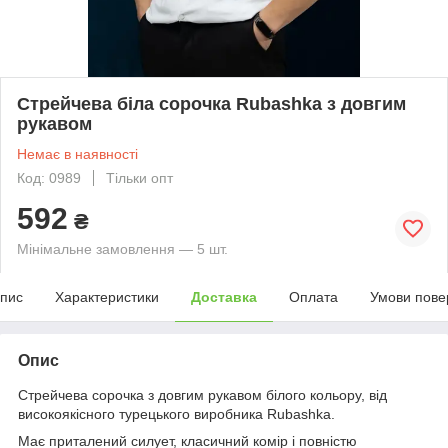
Стрейчева біла сорочка Rubashka з довгим
рукавом
Немає в наявності
Код: 0989
Тільки опт
592
₴
Мінімальне замовлення — 5 шт.
пис
Характеристики
Доставка
Оплата
Умови пове
Опис
Стрейчева сорочка з довгим рукавом білого кольору, від
високоякісного турецького виробника Rubashka.
Має приталений силует, класичний комір і повністю