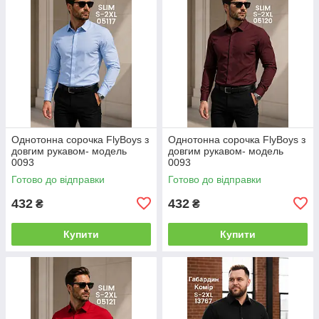
Однотонна сорочка FlyBoys з
Однотонна сорочка FlyBoys з
довгим рукавом- модель
довгим рукавом- модель
0093
0093
Готово до відправки
Готово до відправки
432
432
₴
₴
Купити
Купити