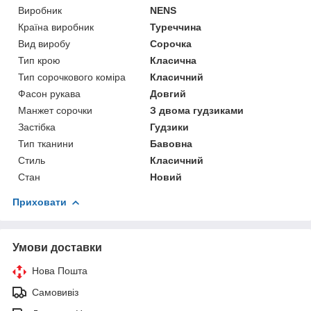
Виробник
NENS
Країна виробник
Туреччина
Вид виробу
Сорочка
Тип крою
Класична
Тип сорочкового коміра
Класичний
Фасон рукава
Довгий
Манжет сорочки
З двома гудзиками
Застібка
Гудзики
Тип тканини
Бавовна
Стиль
Класичний
Стан
Новий
Приховати
Умови доставки
Нова Пошта
Самовивіз