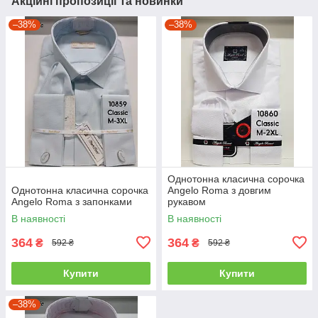
Акційні пропозиції та новинки
–38%
–38%
Однотонна класична сорочка
Однотонна класична сорочка
Angelo Roma з довгим
Angelo Roma з запонками
рукавом
В наявності
В наявності
364
364
₴
₴
592 ₴
592 ₴
Купити
Купити
–38%