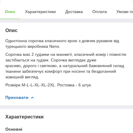
Опис
Характеристики
Доставка
Оплата
Умови п
Опис
Однотонна сорочка класичного крою з довгим рукавом від
турецького виробника Nens.
Сорочка має 2 гудзики на манжеті, класичний комір і повністю
застібається на гудзик. Сорочка виглядає дуже
красиво, дорого і святково, а натуральний бавовняний склад
тканини забезпечує комфорт при носінні та бездоганний
зовнішній вигляд.
Розміри М-L-L-XL-XL-2XL. Ростовка - 6 штук.
Приховати
Характеристики
Основні