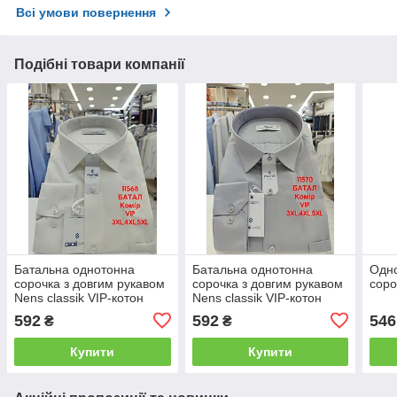
Всі умови повернення
Подібні товари компанії
Батальна однотонна
Батальна однотонна
Одн
сорочка з довгим рукавом
сорочка з довгим рукавом
соро
Nens classik VIP-котон
Nens classik VIP-котон
592
592
546
₴
₴
Купити
Купити