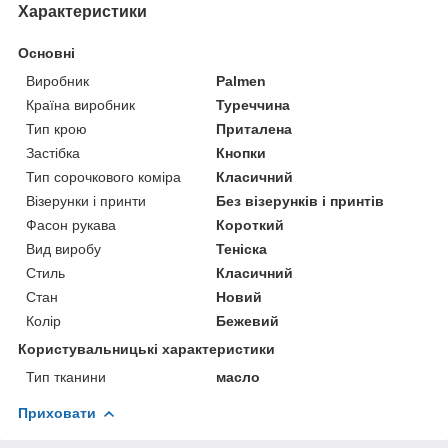
Характеристики
Основні
Виробник
Palmen
Країна виробник
Туреччина
Тип крою
Приталена
Застібка
Кнопки
Тип сорочкового коміра
Класичний
Візерунки і принти
Без візерунків і принтів
Фасон рукава
Короткий
Вид виробу
Теніска
Стиль
Класичний
Стан
Новий
Колір
Бежевий
Користувальницькі характеристики
Тип тканини
масло
Приховати