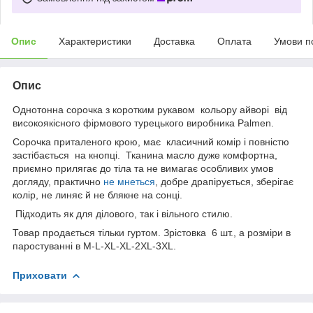
Опис
Характеристики
Доставка
Оплата
Умови п
Опис
Однотонна сорочка з коротким рукавом кольору айворі від
високоякісного фірмового турецького виробника Palmen.
Сорочка приталеного крою, має класичний комір і повністю
застібається на кнопці. Тканина масло дуже комфортна,
приємно прилягає до тіла та не вимагає особливих умов
догляду, практично
не мнеться
, добре драпірується, зберігає
колір, не линяє й не блякне на сонці.
Підходить як для ділового, так і вільного стилю.
Товар продається тільки гуртом. Зрістовка 6 шт., а розміри в
паростуванні в M-L-XL-XL-2XL-3XL.
Приховати