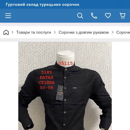
Гуртовий склад турецьких сорочок
Товари та послуги
Сорочки з довгим рукавом
Сорочки