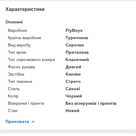
Характеристики
Основні
Виробник
FlyBoys
Країна виробник
Туреччина
Вид виробу
Сорочка
Тип крою
Приталена
Тип сорочкового коміра
Класичний
Фасон рукава
Довгий
Застібка
Кнопки
Тип тканини
Стретч
Стиль
Casual
Колір
Чорний
Візерунки і принти
Без візерунків і принтів
Стан
Новий
Приховати