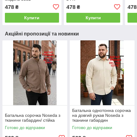
478
478
478
₴
₴
Купити
Купити
Акційні пропозиції та новинки
Батальна однотонна сорочка
Батальна сорочка Noseda з
на довгий рукав Noseda з
тканини габардин/ стійка
тканини габардин
Готово до відправки
Готово до відправки