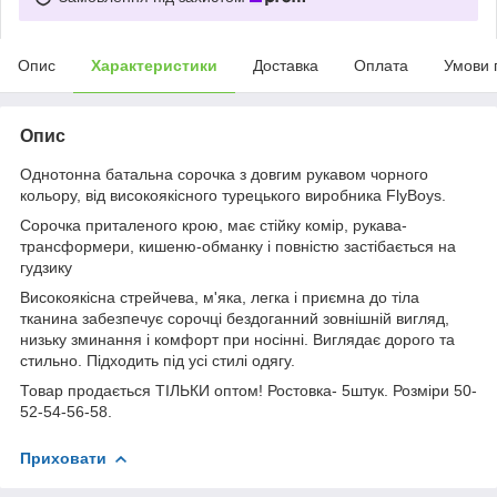
Опис
Характеристики
Доставка
Оплата
Умови 
Опис
Однотонна батальна сорочка з довгим рукавом чорного
кольору, від високоякісного турецького виробника FlyBoys.
Сорочка приталеного крою, має стійку комір, рукава-
трансформери, кишеню-обманку і повністю застібається на
гудзику
Високоякісна стрейчева, м'яка, легка і приємна до тіла
тканина забезпечує сорочці бездоганний зовнішній вигляд,
низьку зминання і комфорт при носінні. Виглядає дорого та
стильно. Підходить під усі стилі одягу.
Товар продається ТІЛЬКИ оптом! Ростовка- 5штук. Розміри 50-
52-54-56-58.
Приховати