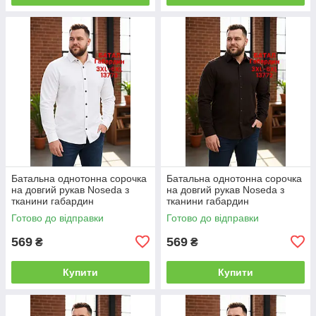
Батальна однотонна сорочка
Батальна однотонна сорочка
на довгий рукав Noseda з
на довгий рукав Noseda з
тканини габардин
тканини габардин
Готово до відправки
Готово до відправки
569
569
₴
₴
Купити
Купити