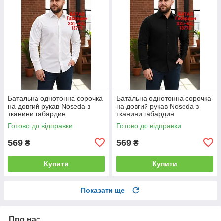
Батальна однотонна сорочка
Батальна однотонна сорочка
на довгий рукав Noseda з
на довгий рукав Noseda з
тканини габардин
тканини габардин
Готово до відправки
Готово до відправки
569
569
₴
₴
Купити
Купити
Показати ще
Про нас