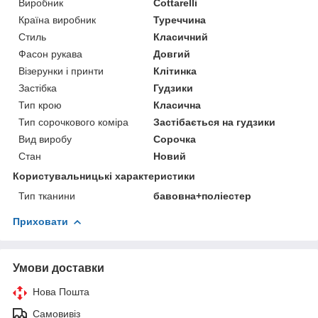
Виробник
Cottarelli
Країна виробник
Туреччина
Стиль
Класичний
Фасон рукава
Довгий
Візерунки і принти
Клітинка
Застібка
Гудзики
Тип крою
Класична
Тип сорочкового коміра
Застібається на гудзики
Вид виробу
Сорочка
Стан
Новий
Користувальницькі характеристики
Тип тканини
бавовна+поліестер
Приховати
Умови доставки
Нова Пошта
Самовивіз