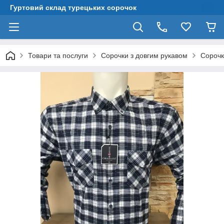
Гуртовий склад турецьких сорочок
Товари та послуги
Сорочки з довгим рукавом
Сорочк