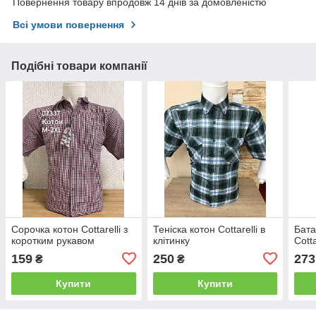
Повернення товару впродовж 14 днів за домовленістю
Всі умови повернення
Подібні товари компанії
Сорочка котон Cottarelli з
Теніска котон Cottarelli в
Бата
коротким рукавом
клітинку
Cotta
159
250
273
₴
₴
Купити
Купити