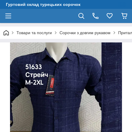
Гуртовий склад турецьких сорочок
Товари та послуги
Сорочки з довгим рукавом
Притал