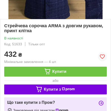
Стрейчева сорочка ARMA з довгим рукавом,
принт клітка
В наявності
Код: 51633
Тільки опт
432
₴
Мінімальне замовлення — 4 шт.
Купити
або
Купити з
Що таке купити з Пром?
Замовлення під захистом