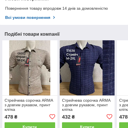
Повернення товару впродовж 14 днів за домовленістю
Всі умови повернення
Подібні товари компанії
Стрейчева сорочка ARMA
Стрейчева сорочка ARMA
Стре
з довгим рукавом, принт
з довгим рукавом, принт
з до
клітка
клітка
кліт
478
432
478
₴
₴
Купити
Купити