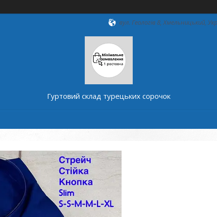
вул. Геологів 8, Хмельницький, Ук
Гуртовий склад турецьких сорочок