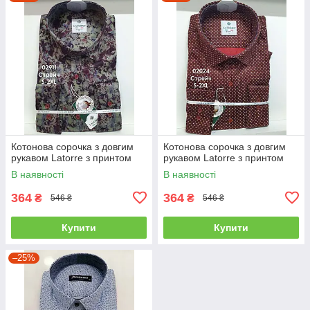
Котонова сорочка з довгим
Котонова сорочка з довгим
рукавом Latorre з принтом
рукавом Latorre з принтом
В наявності
В наявності
364
364
₴
₴
546 ₴
546 ₴
Купити
Купити
–25%