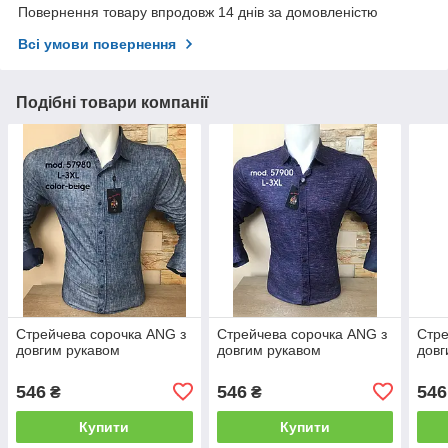
Повернення товару впродовж 14 днів за домовленістю
Всі умови повернення
Подібні товари компанії
Стрейчева сорочка ANG з
Стрейчева сорочка ANG з
Стре
довгим рукавом
довгим рукавом
довг
546
546
546
₴
₴
Купити
Купити