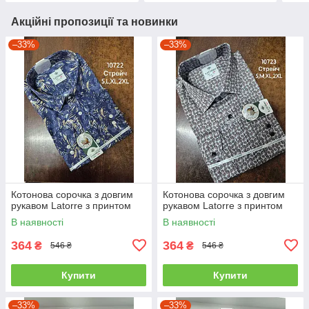
Акційні пропозиції та новинки
–33%
–33%
Котонова сорочка з довгим
Котонова сорочка з довгим
рукавом Latorre з принтом
рукавом Latorre з принтом
В наявності
В наявності
364
364
₴
₴
546 ₴
546 ₴
Купити
Купити
–33%
–33%