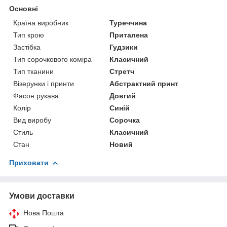
Основні
Країна виробник
Туреччина
Тип крою
Приталена
Застібка
Гудзики
Тип сорочкового коміра
Класичний
Тип тканини
Стретч
Візерунки і принти
Абстрактний принт
Фасон рукава
Довгий
Колір
Синій
Вид виробу
Сорочка
Стиль
Класичний
Стан
Новий
Приховати
Умови доставки
Нова Пошта