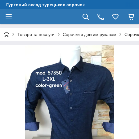
Гуртовий склад турецьких сорочок
Товари та послуги
Сорочки з довгим рукавом
Сорочк