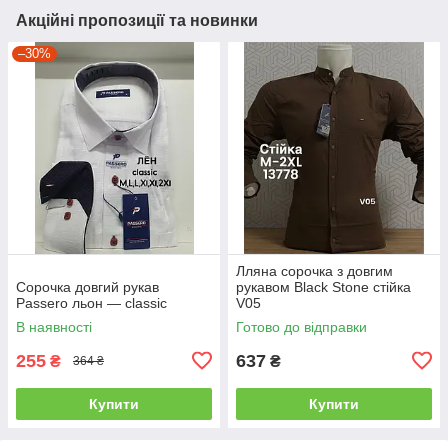
Акційні пропозиції та новинки
–30%
Лляна сорочка з довгим
Сорочка довгий рукав
рукавом Black Stone стійка
Passero льон — classic
V05
В наявності
Готово до відправки
255
637
₴
₴
364 ₴
Купити
Купити