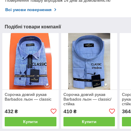
Повернення товару впродовж 14 днів за домовленістю
Всі умови повернення
Подібні товари компанії
Сорочка довгий рукав
Сорочка довгий рукав
Соро
Barbados льон — classic
Barbados льон — classic/
рука
стійка
стій
432
410
364
₴
₴
Купити
Купити