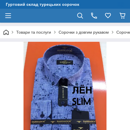
Гуртовий склад турецьких сорочок
Товари та послуги
Сорочки з довгим рукавом
Сорочк