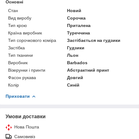
Основні
Стан
Новий
Вид виробу
Сорочка
Тип крою
Приталена
Країна виробник
Туреччина
Тип сорочкового коміра
Застібається на гудзики
Застібка
Гудзики
Тип тканини
Льон
Виробник
Barbados
Візерунки і принти
Абстрактний принт
Фасон рукава
Довгий
Колір
Синій
Приховати
Умови доставки
Нова Пошта
Самовивіз