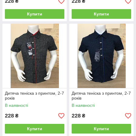
228
228
₴
₴
Купити
Купити
Дитяча теніска з принтом, 2-7
Дитяча теніска з принтом, 2-7
років
років
В наявності
В наявності
228
228
₴
₴
Купити
Купити